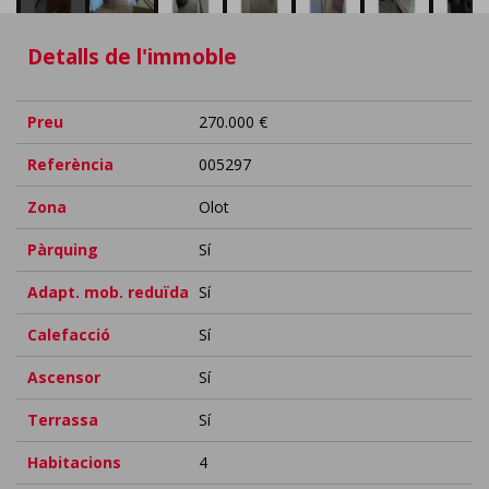
Detalls de l'immoble
Preu
270.000 €
Referència
005297
Zona
Olot
Pàrquing
Sí
Adapt. mob. reduïda
Sí
Calefacció
Sí
Ascensor
Sí
Terrassa
Sí
Habitacions
4