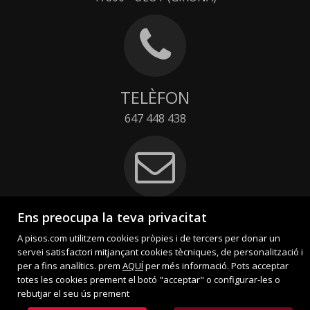
TELÈFON
647 448 438
ADREÇA ELECTRÒNICA
Ens preocupa la teva privacitat
A pisos.com utilitzem cookies pròpies i de tercers per donar un
info@tenscasaolot.com
servei satisfactori mitjançant cookies tècniques, de personalització i
Contacte
per a fins analítics. prem
AQUÍ
per més informació. Pots acceptar
totes les cookies prement el botó "acceptar" o configurar-les o
rebutjar el seu ús prement