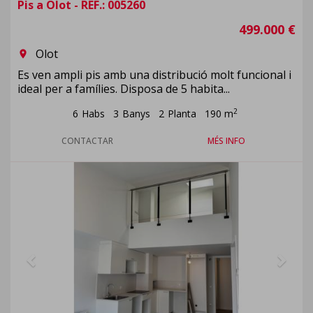
Pis a Olot - REF.: 005260
499.000 €
Olot
room
Es ven ampli pis amb una distribució molt funcional i
ideal per a famílies. Disposa de 5 habita...
2
6
Habs
3
Banys
2
Planta
190 m
CONTACTAR
MÉS INFO
Previous
Next