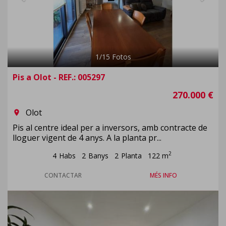
1
/
15
Fotos
Pis a Olot - REF.: 005297
270.000 €
Olot
room
Pis al centre ideal per a inversors, amb contracte de
lloguer vigent de 4 anys. A la planta pr...
2
4
Habs
2
Banys
2
Planta
122 m
CONTACTAR
MÉS INFO
Previous
Next