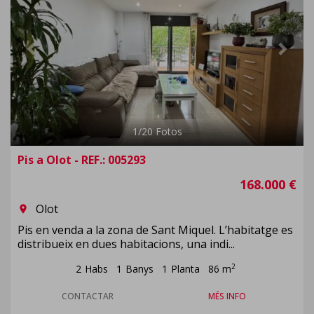
1
/
20
Fotos
Pis a Olot - REF.: 005293
168.000 €
Olot
room
Pis en venda a la zona de Sant Miquel. L’habitatge es
distribueix en dues habitacions, una indi...
2
2
Habs
1
Banys
1
Planta
86 m
CONTACTAR
MÉS INFO