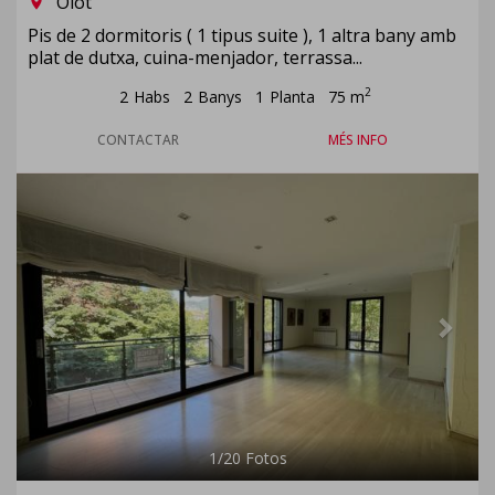
Olot
room
Pis de 2 dormitoris ( 1 tipus suite ), 1 altra bany amb
plat de dutxa, cuina-menjador, terrassa...
2
2
Habs
2
Banys
1
Planta
75 m
CONTACTAR
MÉS INFO
Previous
Next
1
/
20
Fotos