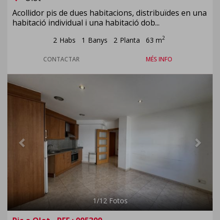
Acollidor pis de dues habitacions, distribuïdes en una
habitació individual i una habitació dob...
2
2
Habs
1
Banys
2
Planta
63 m
CONTACTAR
MÉS INFO
Previous
Next
1
/
12
Fotos