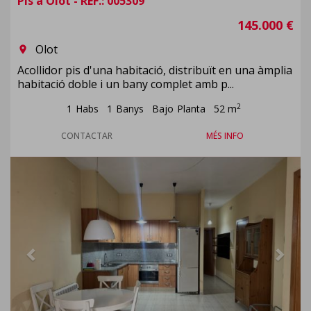
Pis a Olot - REF.: 005309
145.000 €
Olot
room
Acollidor pis d'una habitació, distribuït en una àmplia
habitació doble i un bany complet amb p...
2
1
Habs
1
Banys
Bajo
Planta
52 m
CONTACTAR
MÉS INFO
Previous
Next