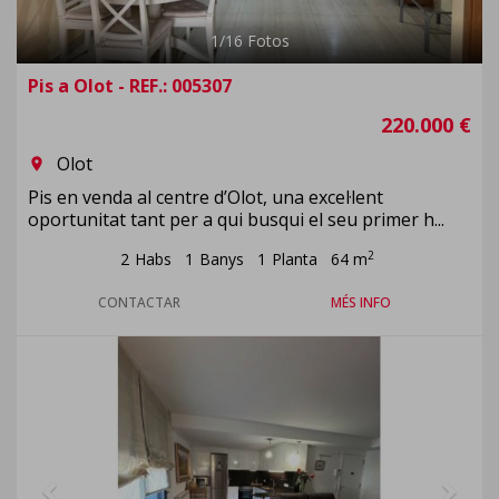
1
/
16
Fotos
Pis a Olot - REF.: 005307
220.000 €
Olot
room
Pis en venda al centre d’Olot, una excel·lent
oportunitat tant per a qui busqui el seu primer h...
2
2
Habs
1
Banys
1
Planta
64 m
CONTACTAR
MÉS INFO
Previous
Next