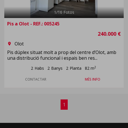
1
/
16
Fotos
Pis a Olot - REF.: 005245
240.000 €
Olot
room
Pis dúplex situat molt a prop del centre d’Olot, amb
una distribució funcional i espais ben res...
2
2
Habs
2
Banys
2
Planta
82 m
CONTACTAR
MÉS INFO
1