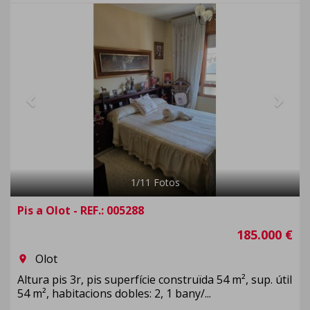
Previous
Next
1
/
11
Fotos
Pis a Olot - REF.: 005288
185.000 €
Olot
room
Altura pis 3r, pis superfície construïda 54 m², sup. útil
54 m², habitacions dobles: 2, 1 bany/...