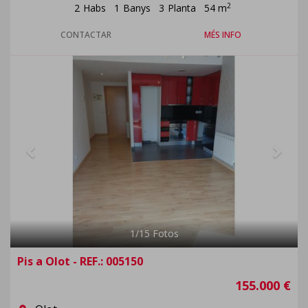
2
2
Habs
1
Banys
3
Planta
54 m
CONTACTAR
MÉS INFO
Previous
Next
1
/
15
Fotos
Pis a Olot - REF.: 005150
155.000 €