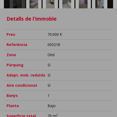
Detalls de l'immoble
Preu
70.000 €
Referència
005218
Zona
Olot
Pàrquing
Sí
Adapt. mob. reduïda
Sí
Aire condicionat
Sí
Banys
1
Planta
Bajo
2
Superficie total
70 m