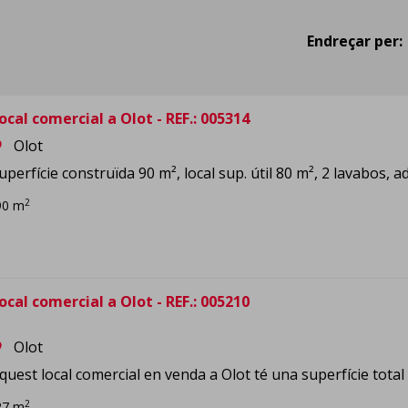
Endreçar per:
ocal comercial a Olot - REF.: 005314
Olot
om
uperfície construïda 90 m², local sup. útil 80 m², 2 lavabos, 
2
90 m
ocal comercial a Olot - REF.: 005210
Olot
om
quest local comercial en venda a Olot té una superfície total 
2
27 m