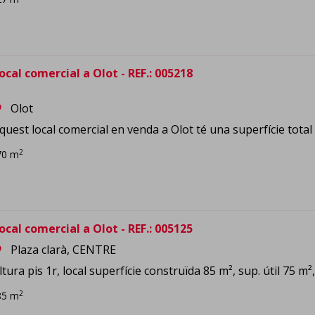
ocal comercial a Olot - REF.: 005218
Olot
om
quest local comercial en venda a Olot té una superfície total de
2
70 m
ocal comercial a Olot - REF.: 005125
Plaza clarà, CENTRE
om
ltura pis 1r, local superfície construïda 85 m², sup. útil 75 m²
2
85 m