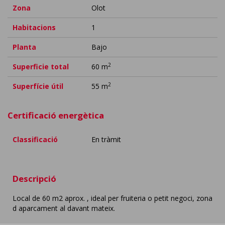
Zona
Olot
Habitacions
1
Planta
Bajo
2
Superficie total
60 m
2
Superfície útil
55 m
Certificació energètica
Classificació
En tràmit
Descripció
Local de 60 m2 aprox. , ideal per fruiteria o petit negoci, zona
d aparcament al davant mateix.