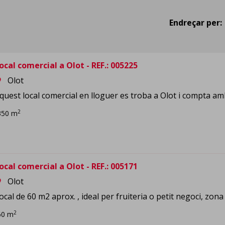
Endreçar per:
ocal comercial a Olot - REF.: 005225
Olot
om
quest local comercial en lloguer es troba a Olot i compta amb 
2
350 m
ocal comercial a Olot - REF.: 005171
Olot
om
ocal de 60 m2 aprox. , ideal per fruiteria o petit negoci, zona
2
60 m