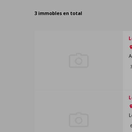
3 immobles en total
L
ro
A
L
ro
L