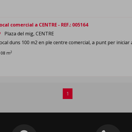
ocal comercial a CENTRE - REF.: 005164
Plaza del mig, CENTRE
om
ocal duns 100 m2 en ple centre comercial, a punt per iniciar a
2
108 m
1