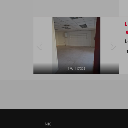
Previous
Next
L
ro
L
1
/
6
Fotos
INICI