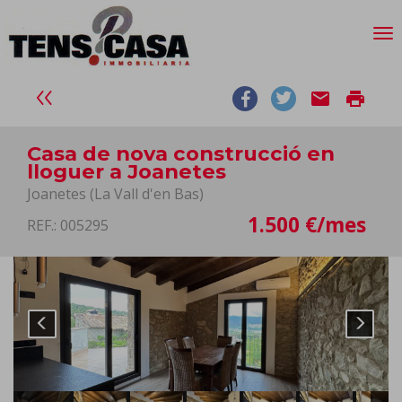
email
print
Casa de nova construcció en
lloguer a Joanetes
Joanetes (La Vall d'en Bas)
1.500 €/mes
REF.: 005295