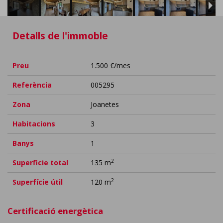
Detalls de l'immoble
Preu
1.500 €/mes
Referència
005295
Zona
Joanetes
Habitacions
3
Banys
1
2
Superficie total
135 m
2
Superfície útil
120 m
Certificació energètica