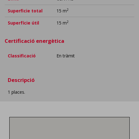
2
Superficie total
15 m
2
Superfície útil
15 m
Certificació energètica
Classificació
En tràmit
Descripció
1 places.