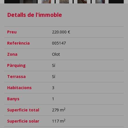
Detalls de l'immoble
Preu
220.000 €
Referència
005147
Zona
Olot
Pàrquing
Sí
Terrassa
Sí
Habitacions
3
Banys
1
2
Superficie total
279 m
2
Superficie solar
117 m