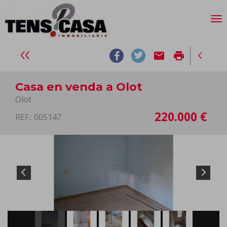
email
print
Casa en venda a Olot
Olot
220.000 €
REF.: 005147