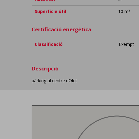
2
Superfície útil
10 m
Certificació energètica
Classificació
Exempt
Descripció
pàrking al centre dOlot