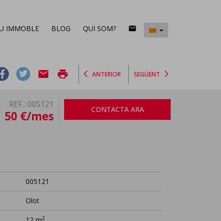
EU IMMOBLE
BLOG
QUI SOM?
email
email
print
ANTERIOR
SEGÜENT
REF.: 005121
CONTACTA ARA
50 €/mes
005121
Olot
2
12 m