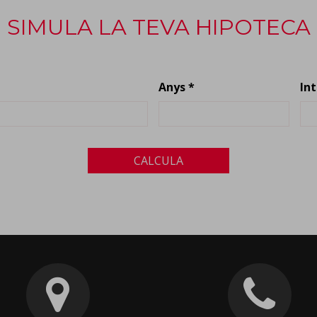
SIMULA LA TEVA HIPOTECA
Anys *
In
CALCULA