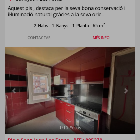
Aquest pis , destaca per la seva bona conservació i
il·luminació natural gràcies a la seva orie...
2
2
Habs
1
Banys
1
Planta
65 m
CONTACTAR
MÉS INFO
Previous
Next
1
/
10
Fotos