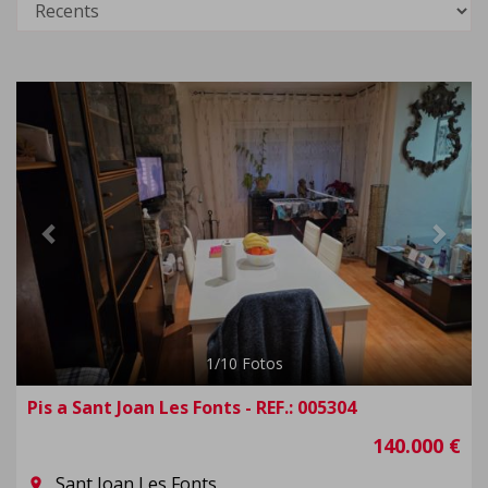
Previous
Next
1
/
10
Fotos
Pis a Sant Joan Les Fonts - REF.: 005304
140.000 €
Sant Joan Les Fonts
room