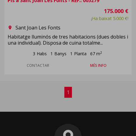
Pis a Sant Joan Les Fonts - REF.: 005279
175.000 €
¡Ha baixat 5.000 €!
Sant Joan Les Fonts
room
Habitatge lluminós de tres habitacions (dues dobles i
una individual). Disposa de cuina totalme...
2
3
Habs
1
Banys
1
Planta
67 m
CONTACTAR
MÉS INFO
1