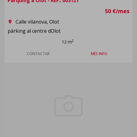
Pàrquing a Olot - REF.: 005121
50 €/mes
Calle vilanova, Olot
room
pàrking al centre dOlot
2
12 m
CONTACTAR
MÉS INFO